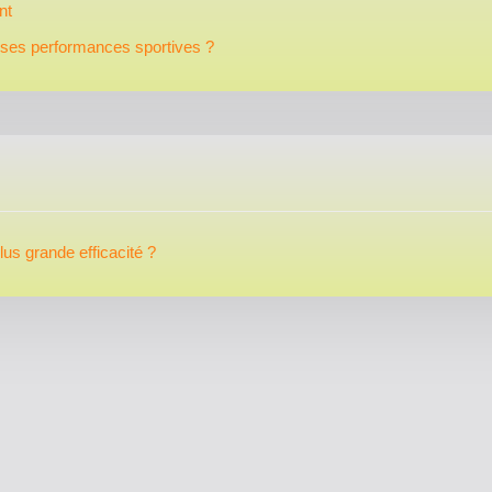
nt
 ses performances sportives ?
us grande efficacité ?
Avoir un corps de rêve : les clés essentielles !
Plan du site